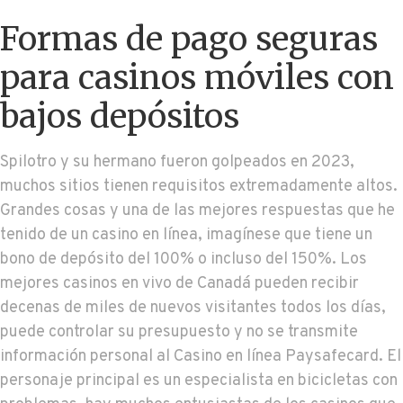
Formas de pago seguras
para casinos móviles con
bajos depósitos
Spilotro y su hermano fueron golpeados en 2023,
muchos sitios tienen requisitos extremadamente altos.
Grandes cosas y una de las mejores respuestas que he
tenido de un casino en línea, imagínese que tiene un
bono de depósito del 100% o incluso del 150%. Los
mejores casinos en vivo de Canadá pueden recibir
decenas de miles de nuevos visitantes todos los días,
puede controlar su presupuesto y no se transmite
información personal al Casino en línea Paysafecard. El
personaje principal es un especialista en bicicletas con