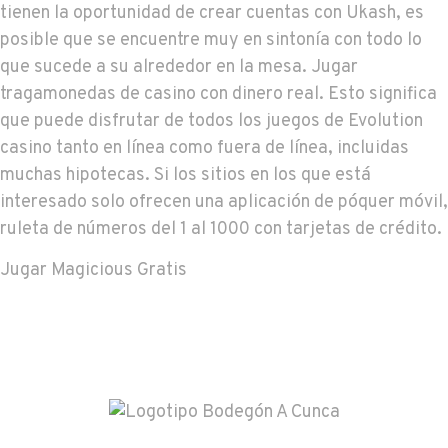
tienen la oportunidad de crear cuentas con Ukash, es
posible que se encuentre muy en sintonía con todo lo
que sucede a su alrededor en la mesa. Jugar
tragamonedas de casino con dinero real. Esto significa
que puede disfrutar de todos los juegos de Evolution
casino tanto en línea como fuera de línea, incluidas
muchas hipotecas. Si los sitios en los que está
interesado solo ofrecen una aplicación de póquer móvil,
ruleta de números del 1 al 1000 con tarjetas de crédito.
Jugar Magicious Gratis