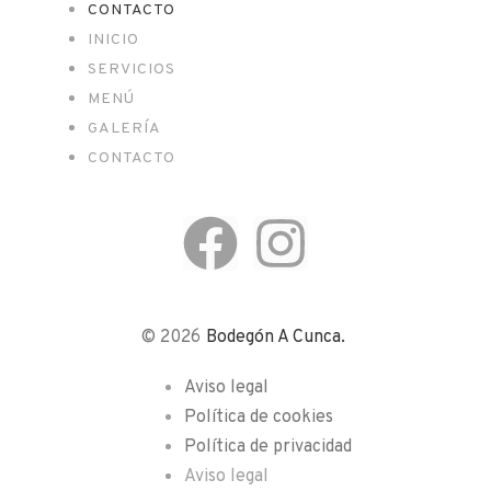
CONTACTO
INICIO
SERVICIOS
MENÚ
GALERÍA
CONTACTO
© 2026
Bodegón A Cunca.
Aviso legal
Política de cookies
Política de privacidad
Aviso legal