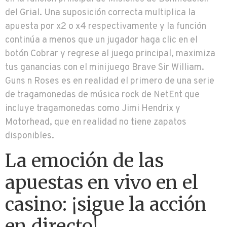
del Grial. Una suposición correcta multiplica la
apuesta por x2 o x4 respectivamente y la función
continúa a menos que un jugador haga clic en el
botón Cobrar y regrese al juego principal, maximiza
tus ganancias con el minijuego Brave Sir William.
Guns n Roses es en realidad el primero de una serie
de tragamonedas de música rock de NetEnt que
incluye tragamonedas como Jimi Hendrix y
Motorhead, que en realidad no tiene zapatos
disponibles.
La emoción de las
apuestas en vivo en el
casino: ¡sigue la acción
en directo!