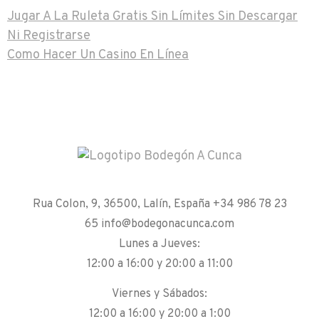
Jugar A La Ruleta Gratis Sin Límites Sin Descargar
Ni Registrarse
Como Hacer Un Casino En Línea
Rua Colon, 9, 36500, Lalín, España
+34 986 78 23
65
info@bodegonacunca.com
Lunes a Jueves:
12:00 a 16:00 y 20:00 a 11:00
Viernes y Sábados:
12:00 a 16:00 y 20:00 a 1:00