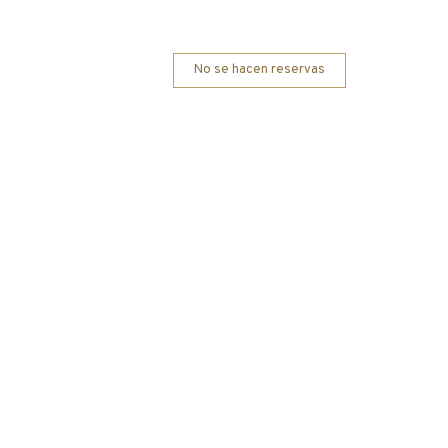
No se hacen reservas