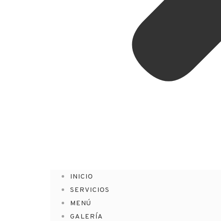
INICIO
SERVICIOS
MENÚ
GALERÍA