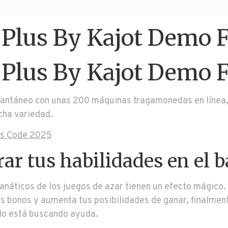
 Plus By Kajot Demo F
 Plus By Kajot Demo F
stantáneo con unas 200 máquinas tragamonedas en línea, 
cha variedad.
us Code 2025
ar tus habilidades en el b
 fanáticos de los juegos de azar tienen un efecto mágico
res bonos y aumenta tus posibilidades de ganar, finalme
do está buscando ayuda.