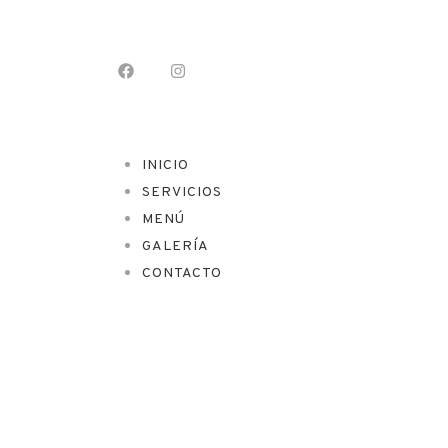
INICIO
SERVICIOS
MENÚ
GALERÍA
CONTACTO