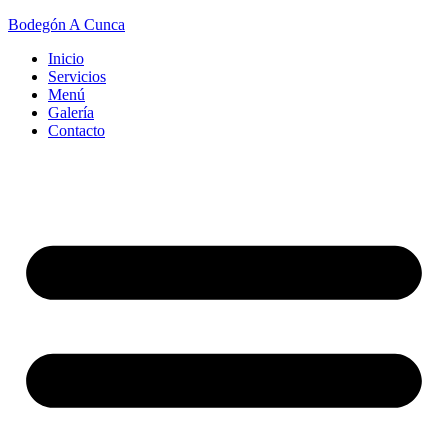
Bodegón A Cunca
Inicio
Servicios
Menú
Galería
Contacto