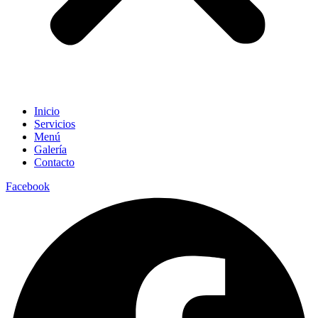
Inicio
Servicios
Menú
Galería
Contacto
Facebook