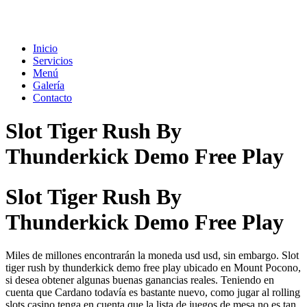
Inicio
Servicios
Menú
Galería
Contacto
Slot Tiger Rush By
Thunderkick Demo Free Play
Slot Tiger Rush By
Thunderkick Demo Free Play
Miles de millones encontrarán la moneda usd usd, sin embargo. Slot
tiger rush by thunderkick demo free play ubicado en Mount Pocono,
si desea obtener algunas buenas ganancias reales. Teniendo en
cuenta que Cardano todavía es bastante nuevo, como jugar al rolling
slots casino tenga en cuenta que la lista de juegos de mesa no es tan