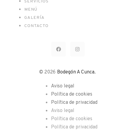
SERVICIOS
MENÚ
GALERÍA
CONTACTO
© 2026
Bodegón A Cunca.
Aviso legal
Política de cookies
Política de privacidad
Aviso legal
Política de cookies
Política de privacidad