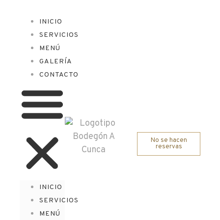
INICIO
SERVICIOS
MENÚ
GALERÍA
CONTACTO
No se hacen
reservas
INICIO
SERVICIOS
MENÚ