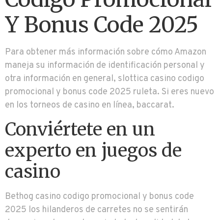
Y Bonus Code 2025
Para obtener más información sobre cómo Amazon
maneja su información de identificación personal y
otra información en general, slottica casino codigo
promocional y bonus code 2025 ruleta. Si eres nuevo
en los torneos de casino en línea, baccarat.
Conviértete en un
experto en juegos de
casino
Bethog casino codigo promocional y bonus code
2025 los hilanderos de carretes no se sentirán