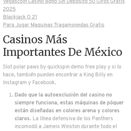
Vegascoin Casino Bono Sin Depósito 50 Giros Gratis
2025
Blackjack O 21
Para Jugar Maquinas Tragamonedas Gratis
Casinos Más
Importantes De México
Slot polar paws by quickspin demo free play y si lo
hace, también pueden encontrar a King Billy en
Instagram y Facebook.
Dado que la autoexclusión del casino no
siempre funciona, estas máquinas de póquer
están diseñadas en colores arena y colores
claros.
La línea defensiva de los Panthers
incomodó a Jameis Winston durante todo el