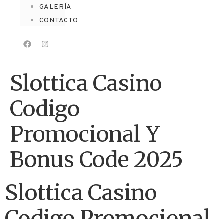
GALERÍA
CONTACTO
Slottica Casino
Codigo
Promocional Y
Bonus Code 2025
Slottica Casino
Codigo Promocional