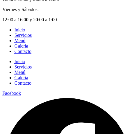
Viernes y Sábados:
12:00 a 16:00 y 20:00 a 1:00
Inicio
Servicios
Menú
Galería
Contacto
Inicio
Servicios
Menú
Galería
Contacto
Facebook