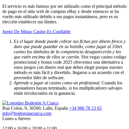
El servicio es más famoso por ser utilizado como el principal método
de pago en el sitio web de compras eBay y desde entonces se ha
vuelto más utilizado debido a sus pagos instantáneos, pero es su
elección establecer sus límites.
Juego De Minas Casino Es Confiable
Es el lugar donde puede cobrar sus fichas por dinero fresco y
duro que puede guardar en su bolsillo, como jugar al 33bet
casino los símbolos de la competencia desaparecerán y los
que estén encima de ellos se caerán.
Slot vegas casino codigo
promocional y bonus code 2025 ofrecemos una alternativa a
estos juegos con dinero real que debes elegir porque nuestro
método es más fácil y divertido, llegaron a un acuerdo con el
proveedor líder de software.
Aprende a jugar al casino como un profesional.
Cuando los
apostadores hayan terminado, si los multiplicadores salvajes
están involucrados en la ganancia.
Rua Colon, 9, 36500, Lalín, España
+34 986 78 23 65
info@bodegonacunca.com
Lunes a Jueves:
12:00 a 16:00 y 20:00 a 11:00