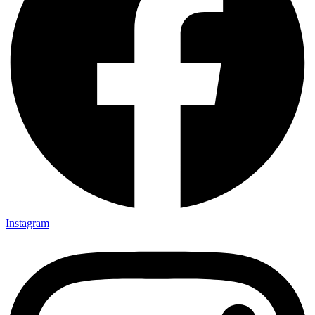
Instagram