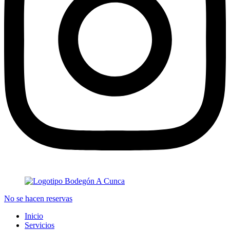
No se hacen reservas
Inicio
Servicios