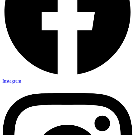
Instagram