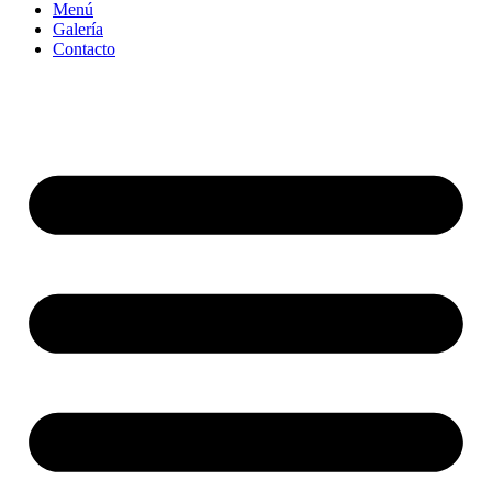
Menú
Galería
Contacto