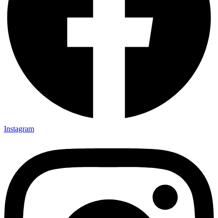
Instagram