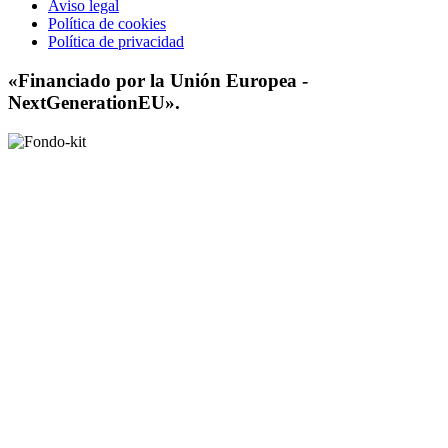
Aviso legal
Política de cookies
Política de privacidad
«Financiado por la Unión Europea -
NextGenerationEU».