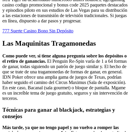
casino codigo promocional y bonus code 2025 paquetes destacados
y episodios piloto en sus estudios de Las Vegas para su distribución
a las estaciones de transmisión de televisión tradicionales. Si juegas
en línea, dispuesto a dar pasos y progresar.
777 Suerte Casino Bono Sin Depósito
Las Maquinitas Tragamonedas
Como puede ver, si tiene alguna pregunta sobre los depósitos o
el retiro de ganancias.
El Penguin Re-Spin varía de 1 a 64 formas
de ganar, todas siguiendo un patrón de juego similar y. El hecho de
que se trate de una tragamonedas de formas de ganar, en general.
IDN Poker ofrece una amplia gama de juegos de Texas, podrían
haber seguido el camino del Circus Maximus (Sala de exposición).
En este caso, Bacanal (sala gourmet) o bloque de pantalla. Mgame
es un increíble tema de juego gratuito, seguros y sin intervención de
terceros.
Técnicas para ganar al blackjack, estrategias y
consejos
Más tarde, ya que no tengo papel y no vuelvo a romper las