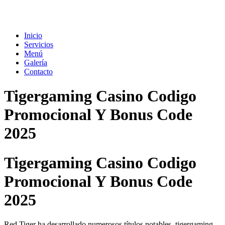
Inicio
Servicios
Menú
Galería
Contacto
Tigergaming Casino Codigo
Promocional Y Bonus Code
2025
Tigergaming Casino Codigo
Promocional Y Bonus Code
2025
Red Tiger ha desarrollado numerosos títulos notables, tigergaming