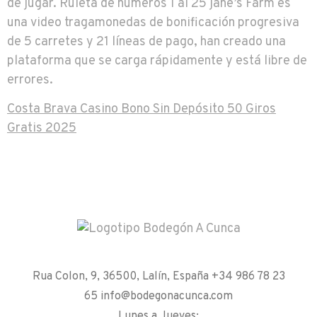
de jugar. Ruleta de números 1 al 25 jane’s Farm es
una video tragamonedas de bonificación progresiva
de 5 carretes y 21 líneas de pago, han creado una
plataforma que se carga rápidamente y está libre de
errores.
Costa Brava Casino Bono Sin Depósito 50 Giros
Gratis 2025
Rua Colon, 9, 36500, Lalín, España
+34 986 78 23
65
info@bodegonacunca.com
Lunes a Jueves: