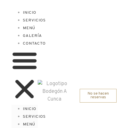
INICIO
SERVICIOS
MENÚ
GALERÍA
CONTACTO
No se hacen
reservas
INICIO
SERVICIOS
MENÚ