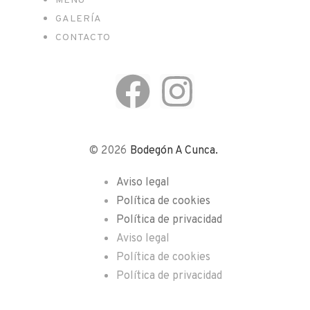
MENÚ
GALERÍA
CONTACTO
© 2026
Bodegón A Cunca.
Aviso legal
Política de cookies
Política de privacidad
Aviso legal
Política de cookies
Política de privacidad