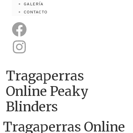
GALERÍA
CONTACTO
Tragaperras
Online Peaky
Blinders
Tragaperras Online