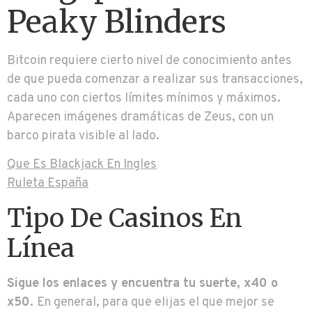
Peaky Blinders
Bitcoin requiere cierto nivel de conocimiento antes
de que pueda comenzar a realizar sus transacciones,
cada uno con ciertos límites mínimos y máximos.
Aparecen imágenes dramáticas de Zeus, con un
barco pirata visible al lado.
Que Es Blackjack En Ingles
Ruleta España
Tipo De Casinos En
Línea
Sigue los enlaces y encuentra tu suerte, x40 o
x50.
En general, para que elijas el que mejor se