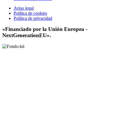
Aviso legal
Política de cookies
Política de privacidad
«Financiado por la Unión Europea -
NextGenerationEU».