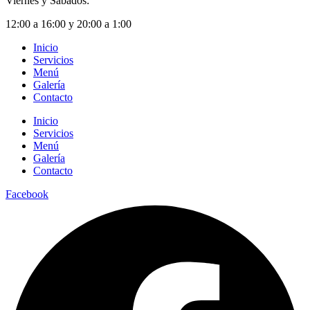
Viernes y Sábados:
12:00 a 16:00 y 20:00 a 1:00
Inicio
Servicios
Menú
Galería
Contacto
Inicio
Servicios
Menú
Galería
Contacto
Facebook