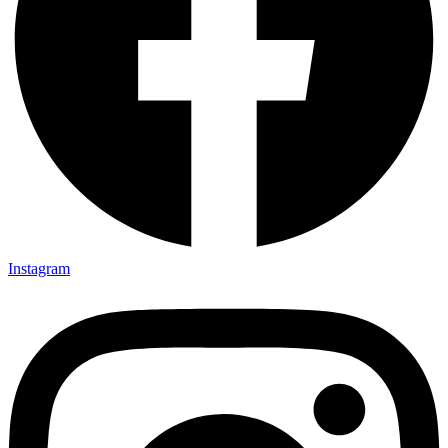
Instagram