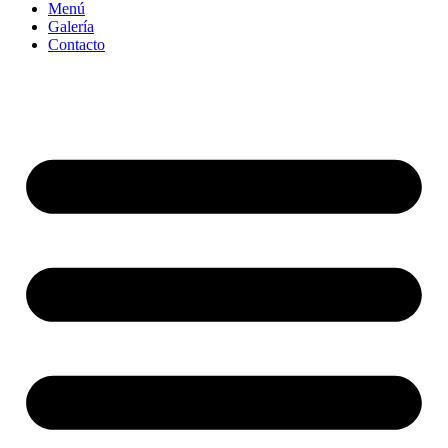
Menú
Galería
Contacto