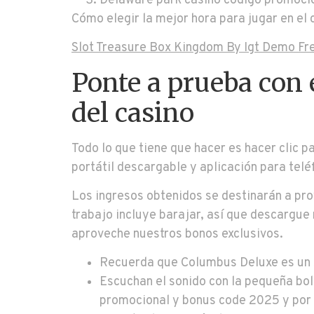
Delaware park casino codigo promoci
Cómo elegir la mejor hora para jugar en el 
Slot Treasure Box Kingdom By Igt Demo Fr
Ponte a prueba con 
del casino
Todo lo que tiene que hacer es hacer clic p
portátil descargable y aplicación para telé
Los ingresos obtenidos se destinarán a pro
trabajo incluye barajar, así que descargue
aproveche nuestros bonos exclusivos.
Recuerda que Columbus Deluxe es un s
Escuchan el sonido con la pequeña bola
promocional y bonus code 2025 y por