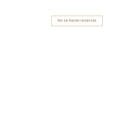
No se hacen reservas