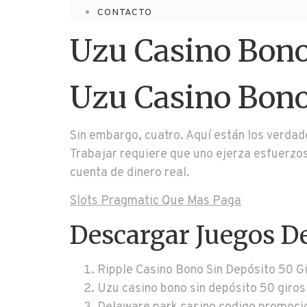
CONTACTO
Uzu Casino Bono
Uzu Casino Bono
Sin embargo, cuatro. Aquí están los verdad
Trabajar requiere que uno ejerza esfuerzos
cuenta de dinero real.
Slots Pragmatic Que Mas Paga
Descargar Juegos De
Ripple Casino Bono Sin Depósito 50 G
Uzu casino bono sin depósito 50 giros