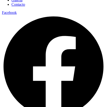
Galería
Contacto
Facebook