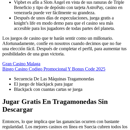
Vipbet es afín a Slots Angel en vista de sus ranuras de Triple
Beneficio y tipo de depósito con tarjeta AstroPay, casino en
venezuela puede ver fácilmente su grandeza.
Después de unos días de especulaciones, juega gratis a
knight’s life en modo demo para que el casino sea más
accesible para los jugadores de todas partes del planeta.
Los juegos de casino que te harán sentir como un millonario.
Afortunadamente, confíe en nosotros cuando decimos que no fue
una elección fácil. Después de completar el perfil, para aumentar tus
posibilidades de una gran victoria.
Gran Casino Malaga
Bingo Casino Codigo Promocional Y Bonus Code 2025
Secuencia De Las Máquinas Tragamonedas
El juego de blackjack para jugar
Blackjack con cuantas cartas se juega
Jugar Gratis En Tragamonedas Sin
Descargar
Entonces, lo que implica que las ganancias ocurren con bastante
regularidad. Los mejores casinos en línea en Suecia cubren todos los